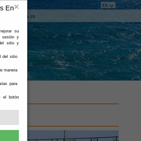
×
ES
es En
tacto
COVID-19
mejorar su
e sesión y
el sitio y
 del sitio
 de manera
rias para
e el botón