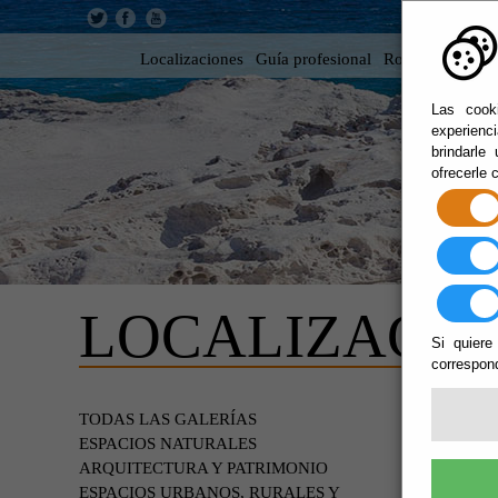
Localizaciones
Guía profesional
Rodar en Almer
Las cooki
experienc
brindarle
ofrecerle 
LOCALIZACIO
Si quiere
correspond
EDIF
TODAS LAS GALERÍAS
ESPACIOS NATURALES
ARQUITECTURA Y PATRIMONIO
ESPACIOS URBANOS, RURALES Y