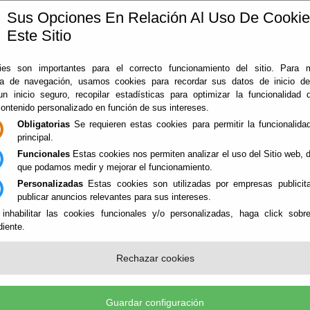
Sus Opciones En Relación Al Uso De Cooki
Este Sitio
ía
360
Almería
Rodado en Almería
Noticias
Con
es son importantes para el correcto funcionamiento del sitio. Para 
ia de navegación, usamos cookies para recordar sus datos de inicio d
 un inicio seguro, recopilar estadísticas para optimizar la funcionalidad d
contenido personalizado en función de sus intereses.
Obligatorias
Se requieren estas cookies para permitir la funcionalidad
principal.
Funcionales
Estas cookies nos permiten analizar el uso del Sitio web,
que podamos medir y mejorar el funcionamiento.
Personalizadas
Estas cookies son utilizadas por empresas publicita
NES
publicar anuncios relevantes para sus intereses.
 inhabilitar las cookies funcionales y/o personalizadas, haga click sobr
iente.
ICIOS SINGULARES - PATRIMONIO
Rechazar cookies
Guardar configuración