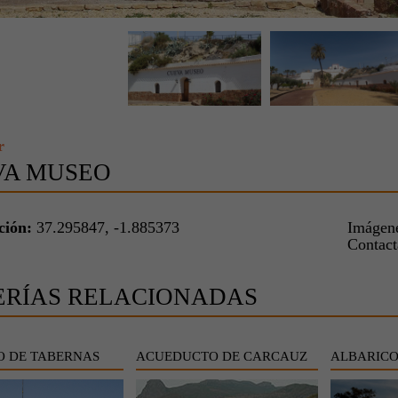
r
VA MUSEO
ción:
37.295847, -1.885373
Imágene
Contac
ERÍAS RELACIONADAS
O DE TABERNAS
ACUEDUCTO DE CARCAUZ
ALBARIC