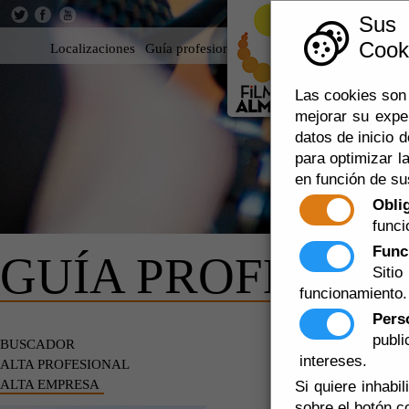
Sus
Cooki
Localizaciones
Guía profesional
Rodar en Almería
360
Las cookies son 
mejorar su expe
datos de inicio d
para optimizar la
en función de su
Obli
funci
Func
GUÍA PROFESIO
Siti
funcionamiento.
Pers
publ
ALTA EMP
BUSCADOR
intereses.
ALTA PROFESIONAL
ALTA EMPRESA
Si quiere inhabi
java.lang.Ille
sobre el botón c