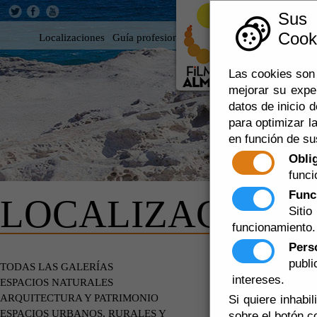
Sus
Cooki
Localizaciones
Guía profesional
Rodar en Almería
360
Las cookies son 
mejorar su expe
datos de inicio d
para optimizar la
en función de su
Obli
funci
Func
LOCALIZACIONE
Siti
funcionamiento.
Pers
publ
EDIFICIOS
TODAS LAS GALERÍAS
intereses.
ESPACIOS NATURALES
ARQUITECTURA Y PATRIMONIO
Si quiere inhabi
ESPACIOS URBANOS, RURALES Y
sobre el botón c