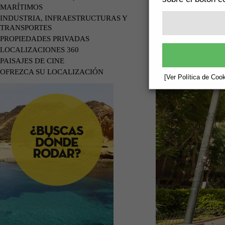
MARÍTIMOS
INDUSTRIA, INFRAESTRUCTURAS Y
TRANSPORTES
PROPIEDADES PRIVADAS
LOCALIZACIONES 360
PAISAJES DE CINE
OFREZCA SU LOCALIZACIÓN
[Ver Política de Cook