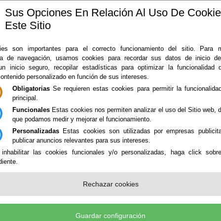
Sus Opciones En Relación Al Uso De Cooki
Este Sitio
ía
360
Almería
Rodado en Almería
Noticias
Con
es son importantes para el correcto funcionamiento del sitio. Para 
ia de navegación, usamos cookies para recordar sus datos de inicio d
 un inicio seguro, recopilar estadísticas para optimizar la funcionalidad d
contenido personalizado en función de sus intereses.
Obligatorias
Se requieren estas cookies para permitir la funcionalidad
principal.
Funcionales
Estas cookies nos permiten analizar el uso del Sitio web,
que podamos medir y mejorar el funcionamiento.
Personalizadas
Estas cookies son utilizadas por empresas publicita
NES
publicar anuncios relevantes para sus intereses.
 inhabilitar las cookies funcionales y/o personalizadas, haga click sobr
iente.
ICIOS SINGULARES - PATRIMONIO
Rechazar cookies
Guardar configuración