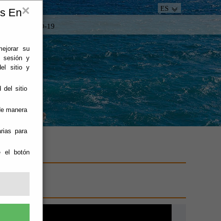
×
ES
es En
tacto
COVID-19
mejorar su
e sesión y
el sitio y
 del sitio
 de manera
rias para
e el botón