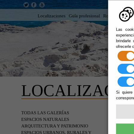
Localizaciones
Guía profesional
Rodar en Almer
Las cooki
experienc
brindarle
ofrecerle 
LOCALIZACIO
Si quiere
correspond
EDIF
TODAS LAS GALERÍAS
ESPACIOS NATURALES
ARQUITECTURA Y PATRIMONIO
ESPACIOS URBANOS, RURALES Y