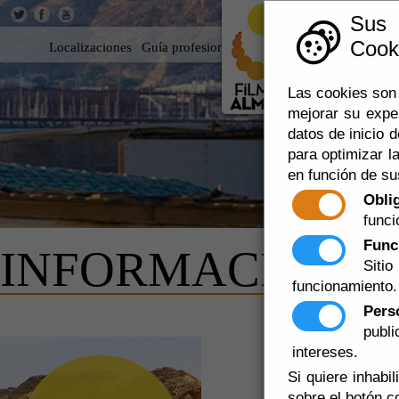
Sus
Cooki
Localizaciones
Guía profesional
Rodar en Almería
360
Las cookies son 
mejorar su expe
datos de inicio d
para optimizar la
en función de su
Obli
funci
Func
INFORMACION
Siti
funcionamiento.
Pers
publ
POLÍTICA
intereses.
Si quiere inhabi
Además de las con
sobre el botón c