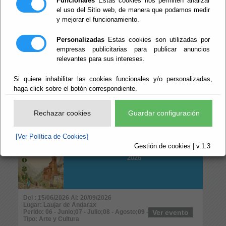
Funcionales
Estas cookies nos permiten analizar
Perido: 06 - Junio;07 - Julio;08 - Agosto
Ver evento
Tipo: Infantil y Juvenil
el uso del Sitio web, de manera que podamos medir
y mejorar el funcionamiento.
AGENDA DEL
Personalizadas
Estas cookies son utilizadas por
PRIMER FIN DE
empresas publicitarias para publicar anuncios
SEMANA DE
relevantes para sus intereses.
AGOSTO EN LAUJAR
DE ANDARAX
Si quiere inhabilitar las cookies funcionales y/o personalizadas,
haga click sobre el botón correspondiente.
Del : 07/08/2026 Al: 09/08/2026
Lugar: Laujar de Andarax
Perido: 08 - Agosto
Ver evento
Rechazar cookies
Guardar configuración
Tipo: Arte y Cultura
[Ver Política de Cookies]
PROGRAMACIÓN
Gestión de cookies | v.1.3
VERANO CULTURAL
2026
Del : 15/06/2026 Al: 20/09/2026
Lugar: Laujar de Andarax
Perido: 06 - Junio;07 - Julio;08 - Agosto;09 - Septiembre
Ver evento
Tipo: Arte y Cultura