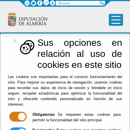
Buscar
×
Diputación
Sus opciones en
relación al uso de
Menú Diputación
cookies en este sitio
Inicio
-
Diputación
- Acontecimientos especiales
Las cookies son importantes para el correcto funcionamiento del
Escuchar
sitio. Para mejorar su experiencia de navegación, usamos cookies
para recordar sus datos de inicio de sesión y brindarle un inicio
ESCUELA DE
seguro, recopilar estadísticas para optimizar la funcionalidad del
VERANO 2026
sitio y ofrecerle contenido personalizado en función de sus
intereses.
Obligatorias
Se requieren estas cookies para
permitir la funcionalidad del sitio principal.
Del : 23/06/2026 Al: 28/08/2026
Lugar: Huércal-Overa